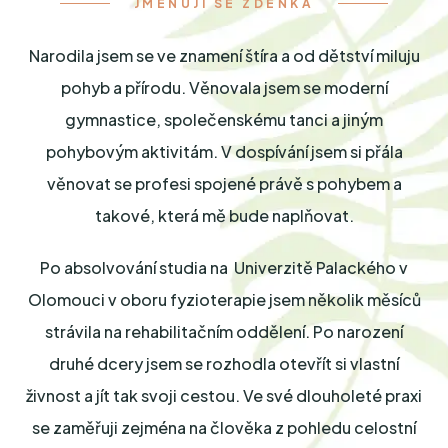
JMENUJI SE ZDEŇKA
Narodila jsem se ve znamení štíra a od dětství miluju
pohyb a přírodu. Věnovala jsem se moderní
gymnastice, společenskému tanci a jiným
pohybovým aktivitám. V dospívání jsem si přála
věnovat se profesi spojené právě s pohybem a
takové, která mě bude naplňovat.
Po absolvování studia na Univerzitě Palackého v
Olomouci v oboru fyzioterapie jsem několik měsíců
strávila na rehabilitačním oddělení. Po narození
druhé dcery jsem se rozhodla otevřít si vlastní
živnost a jít tak svoji cestou. Ve své dlouholeté praxi
se zaměřuji zejména na člověka z pohledu celostní