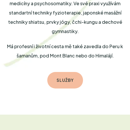
medicíny a psychosomatiky. Ve své praxi využívám
standartní techniky fyzioterapie, japonské masážní
techniky shiatsu, prvky jógy, čchi-kungu a dechové
gymnastiky.
Má profesní i životní cesta mě také zavedla do Peru k
šamanům, pod Mont Blanc nebo do Himalájí.
SLUŽBY